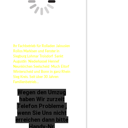
Ihr Fachbetrieb für Rolladen Jalousien
Rollos Markisen und Fenster in
Siegburg Lohmar Troisdorf Sankt
Augustin Niederkassel Hennef
Neunkirchen Seelscheid Much Eitorf
Winterscheid und Bonn in ganz Rhein
Sieg Kreis. Seit über 30 Jahren
Familienbetrieb...
Wegen den Umzug
haben Wir zurzeit
Telefon Probleme ,
wenn Sie Uns nicht
erreichen dann bitte
Handy-Nr.