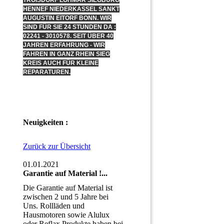
TROISDORF LOHMAR SIEGBURG
HENNEF NIEDERKASSEL SANKT
AUGUSTIN EITORF BONN. WIR
SIND FÜR SIE 24 STUNDEN DA :
02241 - 3010578. SEIT ÜBER 40
JAHREN ERFAHRUNG - WIR
FAHREN IN GANZ RHEIN SIEG
KREIS AUCH FÜR KLEINE
REPARATUREN.
Neuigkeiten :
Zurück zur Übersicht
01.01.2021
Garantie auf Material !...
Die Garantie auf Material ist
zwischen 2 und 5 Jahre bei
Uns. Rollläden und
Hausmotoren sowie Alulux
oder Reflax Produkte haben bei