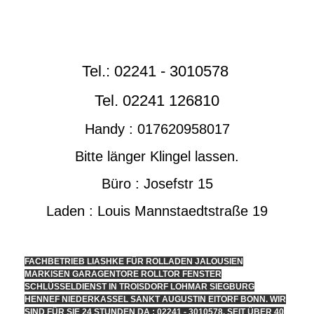
Tel.: 02241 - 3010578
Tel. 02241 126810
Handy : 017620958017
Bitte länger Klingel lassen.
Büro : Josefstr 15
Laden : Louis Mannstaedtstraße 19
FACHBETRIEB LIASHKE FÜR ROLLADEN JALOUSIEN
MARKISEN GARAGENTORE ROLLTOR FENSTER
SCHLÜSSELDIENST IN TROISDORF LOHMAR SIEGBURG
HENNEF NIEDERKASSEL SANKT AUGUSTIN EITORF BONN. WIR
SIND FÜR SIE 24 STUNDEN DA : 02241 - 3010578. SEIT ÜBER 40