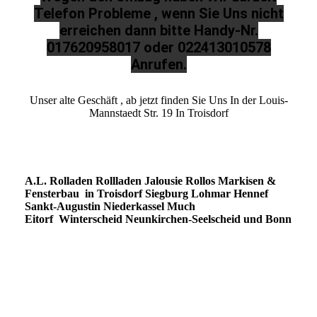
Telefon Probleme , wenn Sie Uns nicht
erreichen dann bitte Handy-Nr.
017620958017 oder 022413010578
Anrufen.
Unser alte Geschäft , ab jetzt finden Sie Uns In der Louis-
Mannstaedt Str. 19 In Troisdorf
A.L. Rolladen Rollladen Jalousie Rollos Markisen &
Fensterbau in Troisdorf Siegburg Lohmar Hennef
Sankt-Augustin Niederkassel Much
Eitorf Winterscheid Neunkirchen-Seelscheid und Bonn